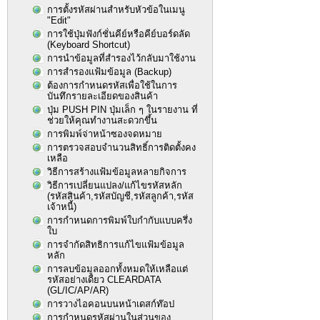
การตั้งรหัสผ่านสำหรับหัวข้อในเมนู
"Edit"
การใช้ปุ่มฟังก์ชั่นคีย์หรือคีย์บอร์ดลัด
(Keyboard Shortcut)
การนำข้อมูลที่สำรองไว้กลับมาใช้งาน
การสำรองแฟ้มข้อมูล (Backup)
ต้องการกำหนดรหัสเพื่อใช้ในการ
บันทึกรายละเอียดของสินค้า
ปุ่ม PUSH PIN ปุ่มเล็ก ๆ ในรายงาน ที่
ช่วยให้คุณทำงานสะดวกขึ้น
การพิมพ์จ่าหน้าซองจดหมาย
การตรวจสอบจำนวนสิทธิ์การติดตั้งคง
เหลือ
วิธีการสร้างแฟ้มข้อมูลหลายกิจการ
วิธีการเปลี่ยนแปลง/แก้ไขรหัสหลัก
(รหัสสินค้า,รหัสบัญชี,รหัสลูกค้า,รหัส
เจ้าหนี้)
การกำหนดการพิมพ์ใบกำกับแบบครึ่ง
ใบ
การจำกัดสิทธิการแก้ไขแฟ้มข้อมูล
หลัก
การลบข้อมูลออกทั้งหมดให้เหลือแต่
รหัสอย่างเดียว CLEARDATA
(GL/IC/AP/AR)
การวางไอคอนบนหน้าเดสก์ท๊อป
การกำหนดรหัสผ่านในส่วนของ