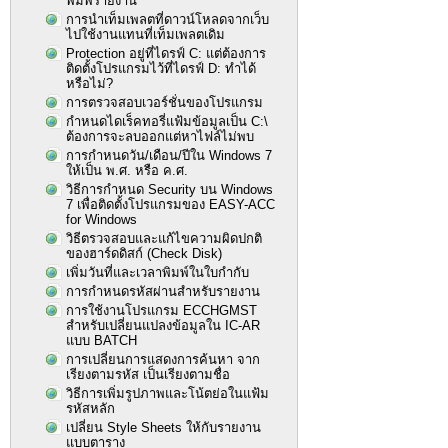
พิมพ์รายงาน
การนำเท็มเพลตที่ดาวน์โหลดจากเว็บ
ไปใช้งานแทนที่เท็มเพลตเดิม
Protection อยู่ที่ไดรฟ์ C: แต่ต้องการ
ติดตั้งโปรแกรมไว้ที่ไดรฟ์ D: ทำได้
หรือไม่?
การตรวจสอบเวอร์ชั่นของโปรแกรม
กำหนดไดเร็คทอรี่แฟ้มข้อมูลเป็น C:\
ต้องการจะลบออกแต่หาไฟล์ไม่พบ
การกำหนดวัน/เดือน/ปีใน Windows 7
ให้เป็น พ.ศ. หรือ ค.ศ.
วิธีการกำหนด Security บน Windows
7 เพื่อติดตั้งโปรแกรมของ EASY-ACC
for Windows
วิธีตรวจสอบและแก้ไขความผิดปกติ
ของฮาร์ดดิสก์ (Check Disk)
เพิ่มวันที่และเวลาพิมพ์ในใบกำกับ
การกำหนดรหัสผ่านสำหรับรายงาน
การใช้งานโปรแกรม ECCHGMST
สำหรับเปลี่ยนแปลงข้อมูลใน IC-AR
แบบ BATCH
การเปลี่ยนการแสดงการค้นหา จาก
เรียงตามรหัส เป็นเรียงตามชื่อ
วิธีการเพิ่มรูปภาพและโน้ตย่อในแฟ้ม
รหัสหลัก
เปลี่ยน Style Sheets ให้กับรายงาน
แบบตาราง