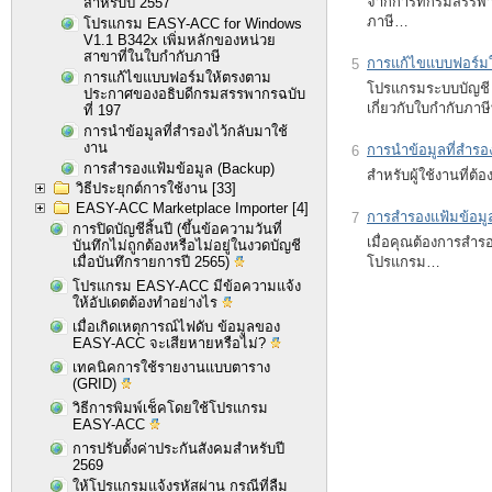
จากการที่กรมสรรพาก
สำหรับปี 2557
ภาษี…
โปรแกรม EASY-ACC for Windows
V1.1 B342x เพิ่มหลักของหน่วย
สาขาที่ในใบกำกับภาษี
การแก้ไขแบบฟอร์มใ
5
การแก้ไขแบบฟอร์มให้ตรงตาม
โปรแกรมระบบบัญชี
ประกาศของอธิบดีกรมสรรพากรฉบับ
เกี่ยวกับใบกำกับภาษ
ที่ 197
การนำข้อมูลที่สำรองไว้กลับมาใช้
งาน
การนำข้อมูลที่สำรอ
6
การสำรองแฟ้มข้อมูล (Backup)
สำหรับผู้ใช้งานที่ต
วิธีประยุกต์การใช้งาน
[33]
EASY-ACC Marketplace Importer
[4]
การสำรองแฟ้มข้อมู
7
การปิดบัญชีสิ้นปี (ขึ้นข้อความวันที่
เมื่อคุณต้องการสำร
บันทึกไม่ถูกต้องหรือไม่อยู่ในงวดบัญชี
โปรแกรม…
เมื่อบันทึกรายการปี 2565)
โปรแกรม EASY-ACC มีข้อความแจ้ง
ให้อัปเดตต้องทำอย่างไร
เมื่อเกิดเหตุการณ์ไฟดับ ข้อมูลของ
EASY-ACC จะเสียหายหรือไม่?
เทคนิคการใช้รายงานแบบตาราง
(GRID)
วิธีการพิมพ์เช็คโดยใช้โปรแกรม
EASY-ACC
การปรับตั้งค่าประกันสังคมสำหรับปี
2569
ให้โปรแกรมแจ้งรหัสผ่าน กรณีที่ลืม