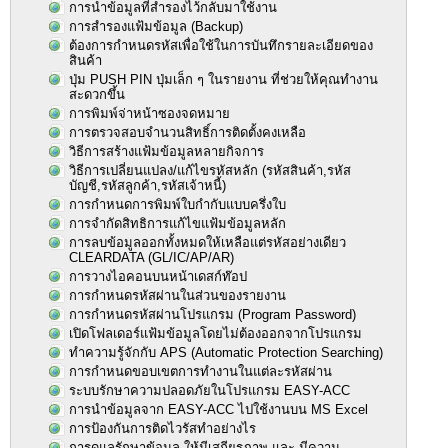
การนำข้อมูลที่สำรองไว้กลับมาใช้งาน
การสำรองแฟ้มข้อมูล (Backup)
ต้องการกำหนดรหัสเพื่อใช้ในการบันทึกรายละเอียดของ
สินค้า
ปุ่ม PUSH PIN ปุ่มเล็ก ๆ ในรายงาน ที่ช่วยให้คุณทำงาน
สะดวกขึ้น
การพิมพ์จ่าหน้าซองจดหมาย
การตรวจสอบจำนวนสิทธิ์การติดตั้งคงเหลือ
วิธีการสร้างแฟ้มข้อมูลหลายกิจการ
วิธีการเปลี่ยนแปลง/แก้ไขรหัสหลัก (รหัสสินค้า,รหัส
บัญชี,รหัสลูกค้า,รหัสเจ้าหนี้)
การกำหนดการพิมพ์ใบกำกับแบบครึ่งใบ
การจำกัดสิทธิการแก้ไขแฟ้มข้อมูลหลัก
การลบข้อมูลออกทั้งหมดให้เหลือแต่รหัสอย่างเดียว
CLEARDATA (GL/IC/AP/AR)
การวางไอคอนบนหน้าเดสก์ท๊อป
การกำหนดรหัสผ่านในส่วนของรายงาน
การกำหนดรหัสผ่านโปรแกรม (Program Password)
เปิดโฟลเดอร์แฟ้มข้อมูลโดยไม่ต้องออกจากโปรแกรม
ทำความรู้จักกับ APS (Automatic Protection Searching)
การกำหนดขอบเขตการทำงานในแต่ละรหัสผ่าน
ระบบรักษาความปลอดภัยในโปรแกรม EASY-ACC
การนำข้อมูลจาก EASY-ACC ไปใช้งานบน MS Excel
การป้องกันการติดไวรัสทำอย่างไร
การดูแลรักษาข้อมูล ให้มีเสถียรภาพ และ มีความ