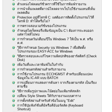
ตำแหน่งโฟลเดอร์ชั่วคราวที่ใช้ในการพิมพ์รายงาน
การนำเท็มเพลตที่ดาวน์โหลดจากเว็บไปใช้งานแทนที่เท็ม
เพลตเดิม
Protection อยู่ที่ไดรฟ์ C: แต่ต้องการติดตั้งโปรแกรมไว้ที่
ไดรฟ์ D: ทำได้หรือไม่?
การตรวจสอบเวอร์ชั่นของโปรแกรม
กำหนดไดเร็คทอรี่แฟ้มข้อมูลเป็น C:\ ต้องการจะลบออก
แต่หาไฟล์ไม่พบ
การกำหนดวัน/เดือน/ปีใน Windows 7 ให้เป็น พ.ศ. หรือ
ค.ศ.
วิธีการกำหนด Security บน Windows 7 เพื่อติดตั้ง
โปรแกรมของ EASY-ACC for Windows
วิธีตรวจสอบและแก้ไขความผิดปกติของฮาร์ดดิสก์ (Check
Disk)
เพิ่มวันที่และเวลาพิมพ์ในใบกำกับ
การกำหนดรหัสผ่านสำหรับรายงาน
การใช้งานโปรแกรม ECCHGMST สำหรับเปลี่ยนแปลง
ข้อมูลใน IC-AR แบบ BATCH
การเปลี่ยนการแสดงการค้นหา จากเรียงตามรหัส เป็นเรียง
ตามชื่อ
วิธีการเพิ่มรูปภาพและโน้ตย่อในแฟ้มรหัสหลัก
เปลี่ยน Style Sheets ให้กับรายงานแบบตาราง
การตั้งรหัสผ่านสำหรับหัวข้อในเมนู "Edit"
การใช้ปุ่มฟังก์ชั่นคีย์หรือคีย์บอร์ดลัด (Keyboard
Shortcut)