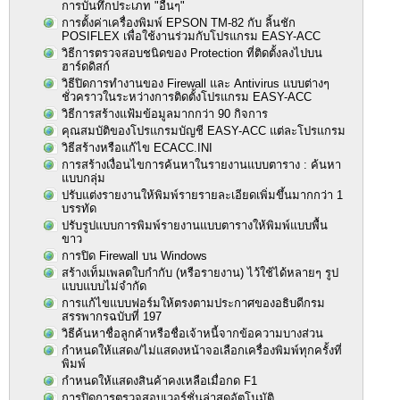
การบันทึกประเภท "อื่นๆ"
การตั้งค่าเครื่องพิมพ์ EPSON TM-82 กับ ลิ้นชัก
POSIFLEX เพื่อใช้งานร่วมกับโปรแกรม EASY-ACC
วิธีการตรวจสอบชนิดของ Protection ที่ติดตั้งลงไปบน
ฮาร์ดดิสก์
วิธีปิดการทำงานของ Firewall และ Antivirus แบบต่างๆ
ชั่วคราวในระหว่างการติดตั้งโปรแกรม EASY-ACC
วิธีการสร้างแฟ้มข้อมูลมากกว่า 90 กิจการ
คุณสมบัติของโปรแกรมบัญชี EASY-ACC แต่ละโปรแกรม
วิธีสร้างหรือแก้ไข ECACC.INI
การสร้างเงื่อนไขการค้นหาในรายงานแบบตาราง : ค้นหา
แบบกลุ่ม
ปรับแต่งรายงานให้พิมพ์รายรายละเอียดเพิ่มขึ้นมากกว่า 1
บรรทัด
ปรับรูปแบบการพิมพ์รายงานแบบตารางให้พิมพ์แบบพื้น
ขาว
การปิด Firewall บน Windows
สร้างเท็มเพลตใบกำกับ (หรือรายงาน) ไว้ใช้ได้หลายๆ รูป
แบบแบบไม่จำกัด
การแก้ไขแบบฟอร์มให้ตรงตามประกาศของอธิบดีกรม
สรรพากรฉบับที่ 197
วิธีค้นหาชื่อลูกค้าหรือชื่อเจ้าหนี้จากข้อความบางส่วน
กำหนดให้แสดง/ไม่แสดงหน้าจอเลือกเครื่องพิมพ์ทุกครั้งที่
พิมพ์
กำหนดให้แสดงสินค้าคงเหลือเมื่อกด F1
การปิดการตรวจสอบเวอร์ชั่นล่าสุดอัตโนมัติ