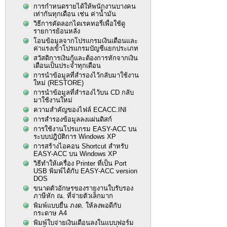
การกำหนดรายได้ให้พนักงานบางคน
เท่ากันทุกเดือน เช่น ค่าน้ำมัน
วิธีการคัดลอกไดเรคทอรี่เพื่อใช้ดู
รายการย้อนหลัง
โอนข้อมูลจากโปรแกรมเงินเดือนและ
ค่าแรงเข้าโปรแกรมบัญชีแยกประเภท
สวัสดิการเงินกู้และต้องการหักจากเงิน
เดือนเป็นประจำทุกเดือน
การนำข้อมูลที่สำรองไว้กลับมาใช้งาน
ใหม่ (RESTORE)
การนำข้อมูลที่สำรองไว้บน CD กลับ
มาใช้งานใหม่
ความสำคัญของไฟล์ ECACC.INI
การสำรองข้อมูลลงแผ่นดิสก์
การใช้งานโปรแกรม EASY-ACC บน
ระบบปฎิบัติการ Windows XP
การสร้างไอคอน Shortcut สำหรับ
EASY-ACC บน Windows XP
วิธีทำให้เครื่อง Printer ที่เป็น Port
USB พิมพ์ได้กับ EASY-ACC version
DOS
ขนาดตัวอักษรของรายงานใบรับรอง
ภาษีหัก ณ. ที่จ่ายตัวเล็กมาก
พิมพ์แบบยื่น ภงด. ให้ลงพอดีกับ
กระดาษ A4
พิมพ์ใบจ่ายเงินเดือนลงในแบบฟอร์ม