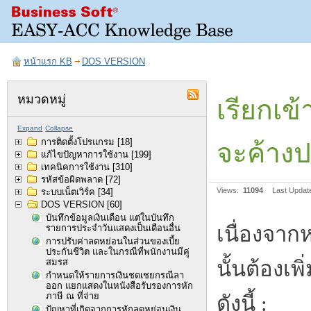
หน้าแรก KB
DOS VERSION
หมวดหมู่
เรียกเข
Expand
Collapse
การติดตั้งโปรแกรม
[18]
จะค้าง
แก้ไขปัญหาการใช้งาน
[199]
เทคนิคการใช้งาน
[310]
รหัสข้อผิดพลาด
[72]
Views:
11094
Last Updat
ระบบเน็ตเวิร์ค
[34]
DOS VERSION
[60]
บันทึกข้อมูลเงินเดือน แต่ในบันทึก
เนื่องจาก
รายการประจำวันแสดงเป็นเดือนอื่น
การปรับค่าลดหย่อนในส่วนของเบี้ย
ประกันชีวิต และในกรณีที่พนักงานมีคู่
สมรส
นั้นต้องเพ
กำหนดให้รายการเงินชดเชยกรณีลา
ออก แยกแสดงในหนังสือรับรองการหัก
ภาษี ณ ที่จ่าย
ดังนี้ :
ปัญหาที่เกิดจากการหักลดหย่อนเงิน