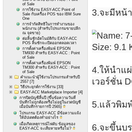
of Sale
การใช้งาน EASY-ACC Point of
3.จะมีหน้า
Sale กับเครื่อง POS ของ IBM Sure
One
การจำกัดสิทธิในการทำงานของ
พนักงาน (สำหรับโปรแกรมขายปลีก
ณ จุดขาย)
ต่อลิ้นชักอัตโนมัติกับ EASY-ACC
POS ลิ้นชักจะเปิดออกตลอดเวลา
การตั้งค่าเครื่องพิมพ์ EPSON
TM930 สำหรับ EASY-ACC : Point
of Sale
การตั้งค่าเครื่องพิมพ์ EPSON
4.ให้นำแ
TM300 สำหรับ EASY-ACC : Point
of Sale
คำแนะนำผู้ใช้งานโปรแกรมสำหรับปี
เวอร์ชั่น 
2557
[7]
วิธีประยุกต์การใช้งาน
[33]
EASY-ACC Marketplace Importer
[4]
การปิดบัญชีสิ้นปี (ขึ้นข้อความวันที่
5.แล้วพิมพ์
บันทึกไม่ถูกต้องหรือไม่อยู่ในงวดบัญชี
เมื่อบันทึกรายการปี 2565)
โปรแกรม EASY-ACC มีข้อความแจ้ง
ให้อัปเดตต้องทำอย่างไร
เมื่อเกิดเหตุการณ์ไฟดับ ข้อมูลของ
6.จะขึ้นบ
EASY-ACC จะเสียหายหรือไม่?