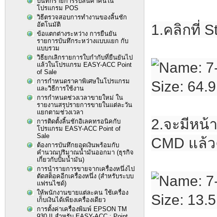
บันทึกรายการรับสินค้าคืนใน
โปรแกรม POS
วิธีตรวจสอบการทำงานของลิ้นชัก
อัตโนมัติ
1.คลิกที่ 
ข้อแตกต่างระหว่าง การยืนยัน
รายการบันทึกระหว่างแบบแยก กับ
แบบรวม
วิธียกเลิกรายการใบกำกับที่ยืนยันไป
แล้วในโปรแกรม EASY-ACC Point
of Sale
การกำหนดราคาพิเศษในโปรแกรม
และวิธีการใช้งาน
การกำหนดช่วงเวลาขายใหม่ ใน
รายงานสรุปรายการขายในแต่ละวัน
แยกตามช่วงเวลา
2.จะมีหน้
การติดตั้งลิ้นชักอิเลคทรอนิคกับ
โปรแกรม EASY-ACC Point of
Sale
CMD แล้ว
ต้องการบันทึกยอดเงินพร้อมกับ
คำนวณปริมาณน้ำมันออกมา (ธุรกิจ
เกี่ยวกับปั้มน้ำมัน)
การนำรายการขายจากเครื่องหนึ่งไป
ตัดสต็อคอีกเครื่องหนึ่ง (สำหรับระบบ
แฟรนไชด์)
ให้พนักงานขายแต่ละคน ใช้เครื่อง
เก็บเงินได้เพียงเครื่องเดียว
การตั้งค่าเครื่องพิมพ์ EPSON TM
930 II สำหรับ EASY-ACC : Point