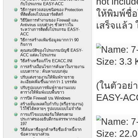
not includ
กับโปรแกรม EASY-ACC
วิธีการตรวจสอบชนิดของ Protection
ให้พิมพ์ช
ที่ติดตั้งลงไปบนฮาร์ดดิสก์
วิธีปิดการทำงานของ Firewall และ
เสร็จแล้ว 
Antivirus แบบต่างๆ ชั่วคราวใน
ระหว่างการติดตั้งโปรแกรม EASY-
ACC
วิธีการสร้างแฟ้มข้อมูลมากกว่า 90
กิจการ
คุณสมบัติของโปรแกรมบัญชี EASY-
ACC แต่ละโปรแกรม
วิธีสร้างหรือแก้ไข ECACC.INI
การสร้างเงื่อนไขการค้นหาในรายงาน
แบบตาราง : ค้นหาแบบกลุ่ม
ปรับแต่งรายงานให้พิมพ์รายราย
ละเอียดเพิ่มขึ้นมากกว่า 1 บรรทัด
(ในตัวอย่
ปรับรูปแบบการพิมพ์รายงานแบบ
ตารางให้พิมพ์แบบพื้นขาว
EASY-ACC
การปิด Firewall บน Windows
สร้างเท็มเพลตใบกำกับ (หรือรายงาน)
ไว้ใช้ได้หลายๆ รูปแบบแบบไม่จำกัด
การแก้ไขแบบฟอร์มให้ตรงตาม
ประกาศของอธิบดีกรมสรรพากรฉบับที่
197
วิธีค้นหาชื่อลูกค้าหรือชื่อเจ้าหนี้จาก
ข้อความบางส่วน