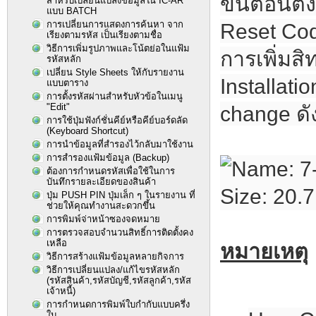
ขั้นตอนตั้
สำหรับเปลี่ยนแปลงข้อมูลใน IC-AR
แบบ BATCH
การเปลี่ยนการแสดงการค้นหา จาก
Reset Cod
เรียงตามรหัส เป็นเรียงตามชื่อ
วิธีการเพิ่มรูปภาพและโน้ตย่อในแฟ้ม
การเพิ่มสิ
รหัสหลัก
เปลี่ยน Style Sheets ให้กับรายงาน
Installati
แบบตาราง
การตั้งรหัสผ่านสำหรับหัวข้อในเมนู
"Edit"
change ดั
การใช้ปุ่มฟังก์ชั่นคีย์หรือคีย์บอร์ดลัด
(Keyboard Shortcut)
การนำข้อมูลที่สำรองไว้กลับมาใช้งาน
การสำรองแฟ้มข้อมูล (Backup)
ต้องการกำหนดรหัสเพื่อใช้ในการ
บันทึกรายละเอียดของสินค้า
ปุ่ม PUSH PIN ปุ่มเล็ก ๆ ในรายงาน ที่
ช่วยให้คุณทำงานสะดวกขึ้น
การพิมพ์จ่าหน้าซองจดหมาย
การตรวจสอบจำนวนสิทธิ์การติดตั้งคง
เหลือ
หมายเหตุ
วิธีการสร้างแฟ้มข้อมูลหลายกิจการ
วิธีการเปลี่ยนแปลง/แก้ไขรหัสหลัก
(รหัสสินค้า,รหัสบัญชี,รหัสลูกค้า,รหัส
เจ้าหนี้)
การกำหนดการพิมพ์ใบกำกับแบบครึ่ง
ใบ