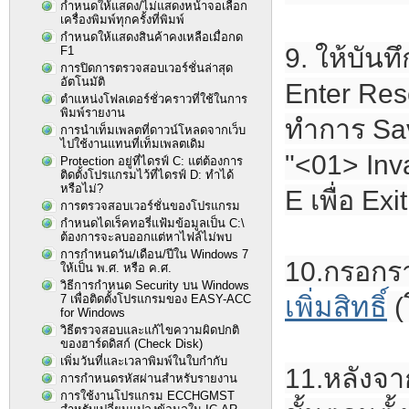
กำหนดให้แสดง/ไม่แสดงหน้าจอเลือก
เครื่องพิมพ์ทุกครั้งที่พิมพ์
กำหนดให้แสดงสินค้าคงเหลือเมื่อกด
9. ให้บันท
F1
การปิดการตรวจสอบเวอร์ชั่นล่าสุด
อัตโนมัติ
Enter Rese
ตำแหน่งโฟลเดอร์ชั่วคราวที่ใช้ในการ
พิมพ์รายงาน
ทำการ Sav
การนำเท็มเพลตที่ดาวน์โหลดจากเว็บ
ไปใช้งานแทนที่เท็มเพลตเดิม
"<01> Inv
Protection อยู่ที่ไดรฟ์ C: แต่ต้องการ
ติดตั้งโปรแกรมไว้ที่ไดรฟ์ D: ทำได้
หรือไม่?
E เพื่อ Exit
การตรวจสอบเวอร์ชั่นของโปรแกรม
กำหนดไดเร็คทอรี่แฟ้มข้อมูลเป็น C:\
ต้องการจะลบออกแต่หาไฟล์ไม่พบ
การกำหนดวัน/เดือน/ปีใน Windows 7
10.กรอกร
ให้เป็น พ.ศ. หรือ ค.ศ.
วิธีการกำหนด Security บน Windows
เพิ่มสิทธิ์
(
7 เพื่อติดตั้งโปรแกรมของ EASY-ACC
for Windows
วิธีตรวจสอบและแก้ไขความผิดปกติ
ของฮาร์ดดิสก์ (Check Disk)
เพิ่มวันที่และเวลาพิมพ์ในใบกำกับ
11.หลังจา
การกำหนดรหัสผ่านสำหรับรายงาน
การใช้งานโปรแกรม ECCHGMST