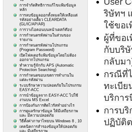
User C
การจำกัดสิทธิการแก้ไขแฟ้มข้อมูล
หลัก
ริษัทฯ 
การลบข้อมูลออกทั้งหมดให้เหลือแต่
รหัสอย่างเดียว CLEARDATA
ใช้ขอเพิ
(GL/IC/AP/AR)
การวางไอคอนบนหน้าเดสก์ท๊อป
ผู้ที่ข
การกำหนดรหัสผ่านในส่วนของ
รายงาน
การกำหนดรหัสผ่านโปรแกรม
กับบริษ
(Program Password)
เปิดโฟลเดอร์แฟ้มข้อมูลโดยไม่ต้อง
กลับมา
ออกจากโปรแกรม
ทำความรู้จักกับ APS (Automatic
Protection Searching)
กรณีที่
การกำหนดขอบเขตการทำงานใน
แต่ละรหัสผ่าน
ทะเบีย
ระบบรักษาความปลอดภัยในโปรแกรม
EASY-ACC
บริการนี
การนำข้อมูลจาก EASY-ACC ไปใช้
งานบน MS Excel
การป้องกันการติดไวรัสทำอย่างไร
การบริก
การดูแลรักษาข้อมูล ให้มีเสถียรภาพ
และ มีความปลอดภัย
ปฏิบัติ
วิธีตั้งค่าภาษาไทยบน Windows 8 , 10
เทคนิคการสำรองข้อมูลให้ปลอดภัย
และ มีเสถียรภาพ