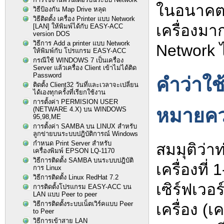
ในอนาคตม
วิธีป้องกัน Map Drive หลุด
วิธีติดตั้ง เครื่อง Printer แบบ Network
เครื่องมาก
[LAN] ให้พิมพ์ได้กับ EASY-ACC
version DOS
วิธีการ Add a printer แบบ Network
Network ไ
ให้พิมพ์กับ โปรแกรม EASY-ACC
กรณีใช้ WINDOWS 7 เป็นเครื่อง
Server แล้วเครื่อง Client เข้าไม่ได้ติด
Password
คำว่าใช้
ติดตั้ง Client32 วันที่และเวลาจะเปลี่ยน
ได้เองทุกครั้งที่เรียกใช้งาน
การตั้งค่า PERMISION USER
หมายคว
(NETWARE 4.X) บน WINDOWS
95,98,ME
การตั้งค่า SAMBA บน LINUX สำหรับ
ลูกข่ายบนระบบปฎิบัติการณ์ Windows
กำหนด Print Server สำหรับ
สมมุติว่าท
เครื่องพิมพ์ EPSON LQ-1170
วิธีการติดตั้ง SAMBA บนระบบปฎิบัติ
เครื่องที่ 
การ Linux
วิธีการติดตั้ง Linux RedHat 7.2
เซิร์ฟเวอร
การติดตั้งโปรแกรม EASY-ACC บน
LAN แบบ Peer to peer
วิธีการติดตั้งระบบเน็ตเวิร์คแบบ Peer
เครื่อง (เ
to Peer
วิธีการเข้าสาย LAN