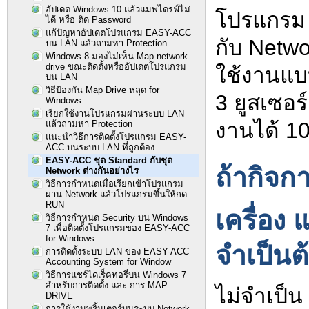
อัปเดต Windows 10 แล้วแมพไดรฟ์ไม่
โปรแกรม 
ได้ หรือ ติด Password
แก้ปัญหาอัปเดตโปรแกรม EASY-ACC
กับ Netw
บน LAN แล้วถามหา Protection
Windows 8 มองไม่เห็น Map network
drive ขณะติดตั้งหรืออัปเดตโปรแกรม
ใช้งานแบ
บน LAN
วิธีป้องกัน Map Drive หลุด for
3 ยูสเซอร
Windows
เรียกใช้งานโปรแกรมผ่านระบบ LAN
งานได้ 10
แล้วถามหา Protection
แนะนำวิธีการติดตั้งโปรแกรม EASY-
ACC บนระบบ LAN ที่ถูกต้อง
EASY-ACC ชุด Standard กับชุด
ถ้ากิจกา
Network ต่างกันอย่างไร
วิธีการกำหนดเมื่อเรียกเข้าโปรแกรม
ผ่าน Network แล้วโปรแกรมขึ้นให้กด
RUN
เครื่อง
วิธีการกำหนด Security บน Windows
7 เพื่อติดตั้งโปรแกรมของ EASY-ACC
for Windows
จำเป็นต
การติดตั้งระบบ LAN ของ EASY-ACC
Accounting System for Window
วิธีการแชร์ไดเร็คทอรี่บน Windows 7
สำหรับการติดตั้ง และ การ MAP
ไม่จำเป็น
DRIVE
การใช้งานพริ้นเตอร์บนระบบ Network