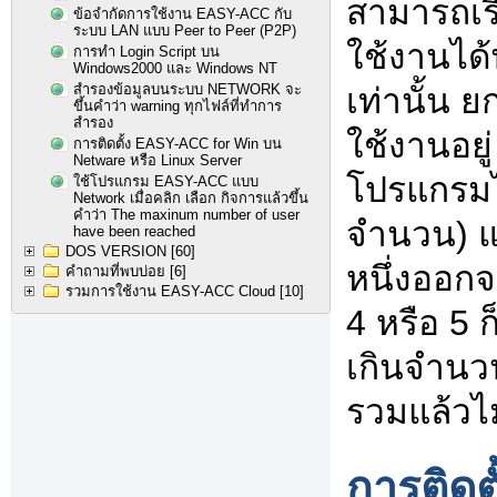
สามารถเรี
ข้อจำกัดการใช้งาน EASY-ACC กับ
ระบบ LAN แบบ Peer to Peer (P2P)
ใช้งานได้
การทำ Login Script บน
Windows2000 และ Windows NT
สำรองข้อมูลบนระบบ NETWORK จะ
เท่านั้น ย
ขึ้นคำว่า warning ทุกไฟล์ที่ทำการ
สำรอง
ใช้งานอยู่
การติดตั้ง EASY-ACC for Win บน
Netware หรือ Linux Server
โปรแกรมไ
ใช้โปรแกรม EASY-ACC แบบ
Network เมื่อคลิก เลือก กิจการแล้วขึ้น
คำว่า The maxinum number of user
จำนวน) แต่
have been reached
DOS VERSION
[60]
หนึ่งออกจ
คำถามที่พบบ่อย
[6]
รวมการใช้งาน EASY-ACC Cloud
[10]
4 หรือ 5 
เกินจำนวน
รวมแล้วไม่
การติดต