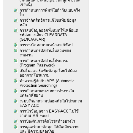
(รหัสสินค้า,รหัสบัญชี,รหัสลูกค้า,รหัส
เจ้าหนี้)
การกำหนดการพิมพ์ใบกำกับแบบครึ่ง
ใบ
การจำกัดสิทธิการแก้ไขแฟ้มข้อมูล
หลัก
การลบข้อมูลออกทั้งหมดให้เหลือแต่
รหัสอย่างเดียว CLEARDATA
(GL/IC/AP/AR)
การวางไอคอนบนหน้าเดสก์ท๊อป
การกำหนดรหัสผ่านในส่วนของ
รายงาน
การกำหนดรหัสผ่านโปรแกรม
(Program Password)
เปิดโฟลเดอร์แฟ้มข้อมูลโดยไม่ต้อง
ออกจากโปรแกรม
ทำความรู้จักกับ APS (Automatic
Protection Searching)
การกำหนดขอบเขตการทำงานใน
แต่ละรหัสผ่าน
ระบบรักษาความปลอดภัยในโปรแกรม
EASY-ACC
การนำข้อมูลจาก EASY-ACC ไปใช้
งานบน MS Excel
การป้องกันการติดไวรัสทำอย่างไร
การดูแลรักษาข้อมูล ให้มีเสถียรภาพ
และ มีความปลอดภัย