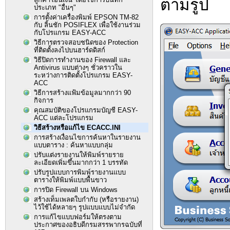
ตามรูป
ประเภท "อื่นๆ"
การตั้งค่าเครื่องพิมพ์ EPSON TM-82
กับ ลิ้นชัก POSIFLEX เพื่อใช้งานร่วม
กับโปรแกรม EASY-ACC
วิธีการตรวจสอบชนิดของ Protection
ที่ติดตั้งลงไปบนฮาร์ดดิสก์
วิธีปิดการทำงานของ Firewall และ
Antivirus แบบต่างๆ ชั่วคราวใน
ระหว่างการติดตั้งโปรแกรม EASY-
ACC
วิธีการสร้างแฟ้มข้อมูลมากกว่า 90
กิจการ
คุณสมบัติของโปรแกรมบัญชี EASY-
ACC แต่ละโปรแกรม
วิธีสร้างหรือแก้ไข ECACC.INI
การสร้างเงื่อนไขการค้นหาในรายงาน
แบบตาราง : ค้นหาแบบกลุ่ม
ปรับแต่งรายงานให้พิมพ์รายราย
ละเอียดเพิ่มขึ้นมากกว่า 1 บรรทัด
ปรับรูปแบบการพิมพ์รายงานแบบ
ตารางให้พิมพ์แบบพื้นขาว
การปิด Firewall บน Windows
สร้างเท็มเพลตใบกำกับ (หรือรายงาน)
ไว้ใช้ได้หลายๆ รูปแบบแบบไม่จำกัด
การแก้ไขแบบฟอร์มให้ตรงตาม
ประกาศของอธิบดีกรมสรรพากรฉบับที่