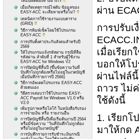
ให้อัปเดตต้องทำอย่างไร
เมื่อเกิดเหตุการณ์ไฟดับ ข้อมูลของ
ผ่าน ECA
EASY-ACC จะเสียหายหรือไม่?
เทคนิคการใช้รายงานแบบตาราง
(GRID)
การปรับเ
วิธีการพิมพ์เช็คโดยใช้โปรแกรม
EASY-ACC
ECACC.INI
การปรับตั้งค่าประกันสังคมสำหรับปี
2569
เมื่อเรีย
ให้โปรแกรมแจ้งรหัสผ่าน กรณีที่ลืม
รหัสผ่าน ลำดับที่ 1 สำหรับผู้ใช้งาน
บอกให้โปร
EASY-ACC for Windows V2
การปิดบัญชีสิ้นปี (ขึ้นข้อความวันที่
บันทึกไม่ถูกต้องหรือไม่อยู่ในงวดบัญชี
ผ่านไฟล์
เมื่อบันทึกรายการปี 2566)
วิธีการอัพเดตโปรแกรม EASY-ACC
ถาวร ไม่ค
ด้วยตนเอง
วิธีตรวจสอบว่าใช้โปรแกรม EASY-
ใช้ดังนี้
ACC Payroll for Windows V1.0 หรือ
V2.0
เพิ่มรูปภาพหรือโลโก้ ในหนังสือรับรอง
การจ่ายเงิน หรือ รายงานอื่น
1. เรียกโ
การปิดบัญชีสิ้นปีเพื่อเริ่มต้นงานปี 2564
หรือมีข้อความ "วันที่บันทึกไม่ถูกต้อง
มาให้กด A
หรือไม่อยู่ในงวดบัญชี"
การบันทึกรายการรับชำระเงินกรณี
ลูกค้าโอนเงิน โดยใช้การบันทึก