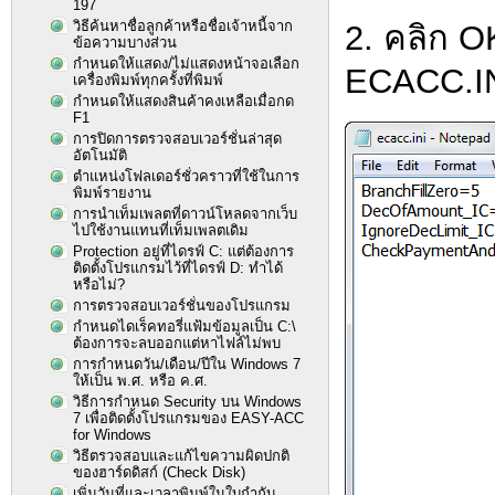
197
วิธีค้นหาชื่อลูกค้าหรือชื่อเจ้าหนี้จาก
2. คลิก 
ข้อความบางส่วน
กำหนดให้แสดง/ไม่แสดงหน้าจอเลือก
ECACC.IN
เครื่องพิมพ์ทุกครั้งที่พิมพ์
กำหนดให้แสดงสินค้าคงเหลือเมื่อกด
F1
การปิดการตรวจสอบเวอร์ชั่นล่าสุด
อัตโนมัติ
ตำแหน่งโฟลเดอร์ชั่วคราวที่ใช้ในการ
พิมพ์รายงาน
การนำเท็มเพลตที่ดาวน์โหลดจากเว็บ
ไปใช้งานแทนที่เท็มเพลตเดิม
Protection อยู่ที่ไดรฟ์ C: แต่ต้องการ
ติดตั้งโปรแกรมไว้ที่ไดรฟ์ D: ทำได้
หรือไม่?
การตรวจสอบเวอร์ชั่นของโปรแกรม
กำหนดไดเร็คทอรี่แฟ้มข้อมูลเป็น C:\
ต้องการจะลบออกแต่หาไฟล์ไม่พบ
การกำหนดวัน/เดือน/ปีใน Windows 7
ให้เป็น พ.ศ. หรือ ค.ศ.
วิธีการกำหนด Security บน Windows
7 เพื่อติดตั้งโปรแกรมของ EASY-ACC
for Windows
วิธีตรวจสอบและแก้ไขความผิดปกติ
ของฮาร์ดดิสก์ (Check Disk)
เพิ่มวันที่และเวลาพิมพ์ในใบกำกับ