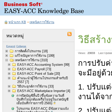
หน้าแรก KB
เทคนิคการใช้งาน
หมวดหมู่
วิธีสร้
Expand
Collapse
การติดตั้งโปรแกรม
[18]
Views:
23033
Last Updat
แก้ไขปัญหาการใช้งาน
[199]
เทคนิคการใช้งาน
[310]
การปรับค
EASY-ACC Accounting System
[99]
EASY-ACC Payroll
[73]
จะมีอยู่ด้
EASY-ACC Point of Sale
[20]
คำแนะนำผู้ใช้งานโปรแกรมสำหรับปี
2557
[7]
1. ปรับแต
วิธีประยุกต์การใช้งาน
[33]
EASY-ACC Marketplace Importer
[4]
งานได้จา
การปิดบัญชีสิ้นปี (ขึ้นข้อความวันที่
บันทึกไม่ถูกต้องหรือไม่อยู่ในงวดบัญชี
เมื่อบันทึกรายการปี 2565)
2. ปรับแ
โปรแกรม EASY-ACC มีข้อความแจ้ง