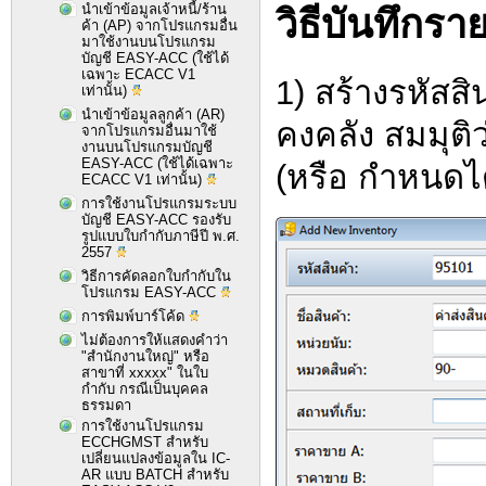
นำเข้าข้อมูลเจ้าหนี้/ร้าน
วิธีบันทึกร
ค้า (AP) จากโปรแกรมอื่น
มาใช้งานบนโปรแกรม
บัญชี EASY-ACC (ใช้ได้
เฉพาะ ECACC V1
1) สร้างรหัสสิ
เท่านั้น)
นำเข้าข้อมูลลูกค้า (AR)
คงคลัง สมมุติ
จากโปรแกรมอื่นมาใช้
งานบนโปรแกรมบัญชี
EASY-ACC (ใช้ได้เฉพาะ
(หรือ กำหนดไ
ECACC V1 เท่านั้น)
การใช้งานโปรแกรมระบบ
บัญชี EASY-ACC รองรับ
รูปแบบใบกำกับภาษีปี พ.ศ.
2557
วิธีการคัดลอกใบกำกับใน
โปรแกรม EASY-ACC
การพิมพ์บาร์โค้ด
ไม่ต้องการให้แสดงคำว่า
"สำนักงานใหญ่" หรือ
สาขาที่ xxxxx" ในใบ
กำกับ กรณีเป็นบุคคล
ธรรมดา
การใช้งานโปรแกรม
ECCHGMST สำหรับ
เปลี่ยนแปลงข้อมูลใน IC-
AR แบบ BATCH สำหรับ