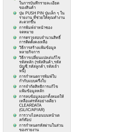
ในการบันทึกรายละเอียด
ของสินค้า
ปุ่ม PUSH PIN ปุ่มเล็ก ๆ ใน
รายงาน ที่ช่วยให้คุณทำงาน
สะดวกขึ้น
การพิมพ์จ่าหน้าซอง
จดหมาย
การตรวจสอบจำนวนสิทธิ์
การติดตั้งคงเหลือ
วิธีการสร้างแฟ้มข้อมูล
หลายกิจการ
วิธีการเปลี่ยนแปลง/แก้ไข
รหัสหลัก (รหัสสินค้า,รหัส
บัญชี,รหัสลูกค้า,รหัสเจ้า
หนี้)
การกำหนดการพิมพ์ใบ
กำกับแบบครึ่งใบ
การจำกัดสิทธิการแก้ไข
แฟ้มข้อมูลหลัก
การลบข้อมูลออกทั้งหมดให้
เหลือแต่รหัสอย่างเดียว
CLEARDATA
(GL/IC/AP/AR)
การวางไอคอนบนหน้าเด
สก์ท๊อป
การกำหนดรหัสผ่านในส่วน
ของรายงาน