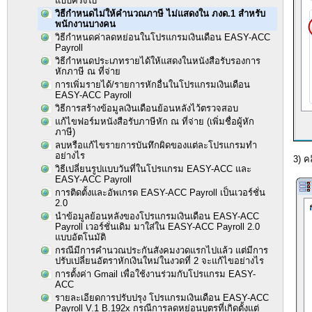
แบบครึ่งใบ
วิธีกำหนดไม่ให้คำนวณภาษี ไม่แสดงใน ภงด.1 สำหรับ
พนักงานบางคน
วิธีกำหนดค่าลดหย่อนในโปรแกรมเงินเดือน EASY-ACC
Payroll
วิธีกำหนดประเภทรายได้ให้แสดงในหนังสือรับรองการ
หักภาษี ณ ที่จ่าย
การเพิ่มรายได้/รายการหักอื่นในโปรแกรมเงินเดือน
EASY-ACC Payroll
วิธีการสร้างข้อมูลเงินเดือนย้อนหลังไว้ตรวจสอบ
แก้ไขฟอร์มหนังสือรับภาษีหัก ณ ที่จ่าย (เพิ่มชื่อผู้หัก
ภาษี)
ลบหรือแก้ไขรายการบันทึกผิดของแต่ละโปรแกรมทำ
อย่างไร
3) ค
วิธีเปลี่ยนรูปแบบวันที่ในโปรแกรม EASY-ACC และ
EASY-ACC Payroll
การติดตั้งและอัพเกรด EASY-ACC Payroll เป็นเวอร์ชั่น
2.0
นำข้อมูลย้อนหลังของโปรแกรมเงินเดือน EASY-ACC
Payroll เวอร์ชั่นเดิม มาใส่ใน EASY-ACC Payroll 2.0
แบบอัตโนมัติ
กรณีมีการคำนวณประกันสังคมงวดแรกไปแล้ว แต่มีการ
ปรับเปลี่ยนอัตราหักเงินใหม่ในงวดที่ 2 จะแก้ไขอย่างไร
การตั้งค่า Gmail เพื่อใช้งานร่วมกับโปรแกรม EASY-
ACC
รายละเอียดการปรับปรุง โปรแกรมเงินเดือน EASY-ACC
Payroll V.1 B.192x กรณีการลดหย่อนบุตรที่เกิดตั้งแต่