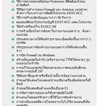
วิธีการตรวจสอบชนิดของ Protection ที่ติดตั้งลงไปบน
ฮาร์ดดิสก์
วิธีปิดการทำงานของ Firewall และ Antivirus แบบต่างๆ
ชั่วคราวในระหว่างการติดตั้งโปรแกรม EASY-ACC
วิธีการสร้างแฟ้มข้อมูลมากกว่า 90 กิจการ
คุณสมบัติของโปรแกรมบัญชี EASY-ACC แต่ละโปรแกรม
วิธีสร้างหรือแก้ไข ECACC.INI
การสร้างเงื่อนไขการค้นหาในรายงานแบบตาราง : ค้นหา
แบบกลุ่ม
ปรับแต่งรายงานให้พิมพ์รายรายละเอียดเพิ่มขึ้นมากกว่า 1
บรรทัด
ปรับรูปแบบการพิมพ์รายงานแบบตารางให้พิมพ์แบบพื้น
ขาว
การปิด Firewall บน Windows
สร้างเท็มเพลตใบกำกับ (หรือรายงาน) ไว้ใช้ได้หลายๆ รูป
แบบแบบไม่จำกัด
การแก้ไขแบบฟอร์มให้ตรงตามประกาศของอธิบดีกรม
สรรพากรฉบับที่ 197
วิธีค้นหาชื่อลูกค้าหรือชื่อเจ้าหนี้จากข้อความบางส่วน
กำหนดให้แสดง/ไม่แสดงหน้าจอเลือกเครื่องพิมพ์ทุกครั้งที่
พิมพ์
กำหนดให้แสดงสินค้าคงเหลือเมื่อกด F1
การปิดการตรวจสอบเวอร์ชั่นล่าสุดอัตโนมัติ
ตำแหน่งโฟลเดอร์ชั่วคราวที่ใช้ในการพิมพ์รายงาน
การนำเท็มเพลตที่ดาวน์โหลดจากเว็บไปใช้งานแทนที่เท็ม
เพลตเดิม