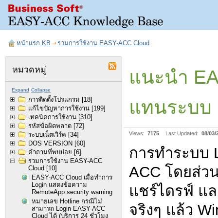
หน้าแรก KB
รวมการใช้งาน EASY-ACC Cloud
หมวดหมู่
แนะนำ EAS
Expand
Collapse
การติดตั้งโปรแกรม
[18]
แทนระบบ
แก้ไขปัญหาการใช้งาน
[199]
เทคนิคการใช้งาน
[310]
รหัสข้อผิดพลาด
[72]
Views:
7175
Last Updated:
08/03/
ระบบเน็ตเวิร์ค
[34]
DOS VERSION
[60]
การทำระบบ L
คำถามที่พบบ่อย
[6]
รวมการใช้งาน EASY-ACC
ACC โดยส่วน
Cloud
[10]
EASY-ACC Cloud เมื่อทำการ
Login แสดงข้อความ
แชร์ไดรฟ์ แล
RemoteApp security warning
หมายเลข Hotline กรณีไม่
จริงๆ แล้ว W
สามารถ Login EASY-ACC
Cloud ได้ (บริการ 24 ชั่วโมง