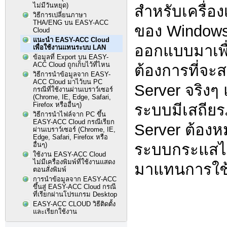
ไม่มีวันหยุด)
สำหรับเครื่อง
วิธีการเปลี่ยนภาษา
THA/ENG บน EASY-ACC
ของ Windows 
Cloud
แนะนำ EASY-ACC Cloud
ออกแบบมาเพื
เพื่อใช้งานแทนระบบ LAN
ข้อมูลที่ Export บน EASY-
ACC Cloud ถูกเก็บไว้ที่ไหน
ต้องการที่จะ
วิธีการนำข้อมูลจาก EASY-
ACC Cloud มาไว้บน PC
Server จริงๆ 
กรณีที่ใช้งานผ่านเบราว์เซอร์
(Chrome, IE, Edge, Safari,
Firefox หรืออื่นๆ)
ระบบมีเสถีย
วิธีการนำไฟล์จาก PC ขึ้น
EASY-ACC Cloud กรณีเรียก
Server ต้องหม
ผ่านเบราว์เซอร์ (Chrome, IE,
Edge, Safari, Firefox หรือ
อื่นๆ)
ระบบกระแสไฟ
ใช้งาน EASY-ACC Cloud
ไม่มีเครื่องพิมพ์ที่ใช้งานแสดง
มาแทนการใช
ตอนสั่งพิมพ์
การนำข้อมูลจาก EASY-ACC
ขึ้นสู่ EASY-ACC Cloud กรณี
ที่เรียกผ่านโปรแกรม Desktop
EASY-ACC CLOUD วิธีติดตั้ง
และเรียกใช้งาน