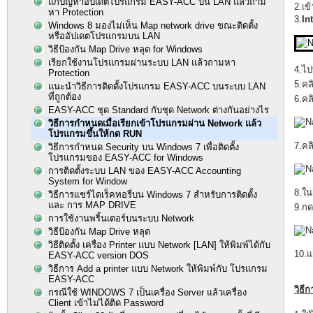
แก้ปัญหาอัปเดตโปรแกรม EASY-ACC บน LAN แล้วถาม
2.เข้
หา Protection
3.
In
Windows 8 มองไม่เห็น Map network drive ขณะติดตั้ง
หรืออัปเดตโปรแกรมบน LAN
วิธีป้องกัน Map Drive หลุด for Windows
เรียกใช้งานโปรแกรมผ่านระบบ LAN แล้วถามหา
4.ไป
Protection
5.คล
แนะนำวิธีการติดตั้งโปรแกรม EASY-ACC บนระบบ LAN
ที่ถูกต้อง
6.คลิ
EASY-ACC ชุด Standard กับชุด Network ต่างกันอย่างไร
วิธีการกำหนดเมื่อเรียกเข้าโปรแกรมผ่าน Network แล้ว
โปรแกรมขึ้นให้กด RUN
7.คล
วิธีการกำหนด Security บน Windows 7 เพื่อติดตั้ง
โปรแกรมของ EASY-ACC for Windows
การติดตั้งระบบ LAN ของ EASY-ACC Accounting
System for Window
8.ใน
วิธีการแชร์ไดเร็คทอรี่บน Windows 7 สำหรับการติดตั้ง
และ การ MAP DRIVE
9.กด
การใช้งานพริ้นเตอร์บนระบบ Network
วิธีป้องกัน Map Drive หลุด
วิธีติดตั้ง เครื่อง Printer แบบ Network [LAN] ให้พิมพ์ได้กับ
10.แ
EASY-ACC version DOS
วิธีการ Add a printer แบบ Network ให้พิมพ์กับ โปรแกรม
EASY-ACC
วิธีก
กรณีใช้ WINDOWS 7 เป็นเครื่อง Server แล้วเครื่อง
Client เข้าไม่ได้ติด Password