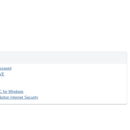
assword
IVE
C for Windows
rton Internet Security