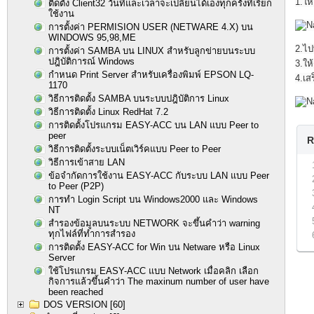
1.ให้
ติดตั้ง Client32 วันที่และเวลาจะเปลี่ยนได้เองทุกครั้งที่เรียก
ใช้งาน
การตั้งค่า PERMISION USER (NETWARE 4.X) บน
WINDOWS 95,98,ME
2.ไป
การตั้งค่า SAMBA บน LINUX สำหรับลูกข่ายบนระบบ
ปฎิบัติการณ์ Windows
3.ให
กำหนด Print Server สำหรับเครื่องพิมพ์ EPSON LQ-
4.เส
1170
วิธีการติดตั้ง SAMBA บนระบบปฎิบัติการ Linux
วิธีการติดตั้ง Linux RedHat 7.2
การติดตั้งโปรแกรม EASY-ACC บน LAN แบบ Peer to
peer
R
วิธีการติดตั้งระบบเน็ตเวิร์คแบบ Peer to Peer
วิธีการเข้าสาย LAN
ข้อจำกัดการใช้งาน EASY-ACC กับระบบ LAN แบบ Peer
to Peer (P2P)
การทำ Login Script บน Windows2000 และ Windows
NT
สำรองข้อมูลบนระบบ NETWORK จะขึ้นคำว่า warning
ทุกไฟล์ที่ทำการสำรอง
การติดตั้ง EASY-ACC for Win บน Netware หรือ Linux
Server
ใช้โปรแกรม EASY-ACC แบบ Network เมื่อคลิก เลือก
กิจการแล้วขึ้นคำว่า The maxinum number of user have
been reached
DOS VERSION
[60]