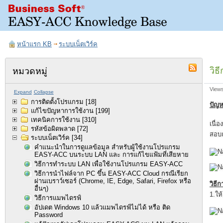
หน้าแรก KB
ระบบเน็ตเวิร์ค
วิธ
หมวดหมู่
View
Expand
Collapse
การติดตั้งโปรแกรม
[18]
ปัญ
แก้ไขปัญหาการใช้งาน
[199]
เทคนิคการใช้งาน
[310]
เนื่
รหัสข้อผิดพลาด
[72]
สอบถ
ระบบเน็ตเวิร์ค
[34]
คำแนะนำในการดูแลข้อมูล สำหรับผู้ใช้งานโปรแกรม
EASY-ACC บนระบบ LAN และ การแก้ไขแฟ้มที่เสียหาย
วิธีการทำระบบ LAN เพื่อใช้งานโปรแกรม EASY-ACC
วิธีการนำไฟล์จาก PC ขึ้น EASY-ACC Cloud กรณีเรียก
ผ่านเบราว์เซอร์ (Chrome, IE, Edge, Safari, Firefox หรือ
วิธี
อื่นๆ)
1.ให
วิธีการแมพไดรฟ์
อัปเดต Windows 10 แล้วแมพไดรฟ์ไม่ได้ หรือ ติด
Password