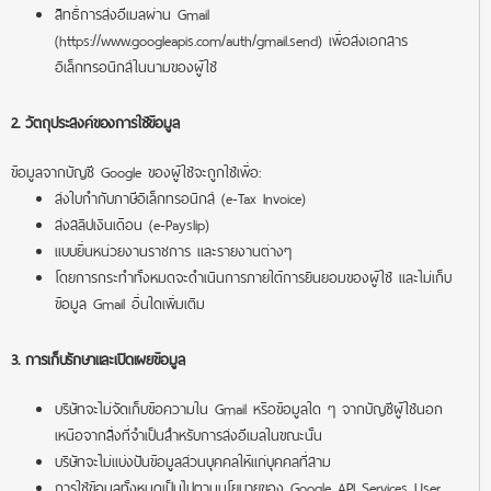
สิทธิ์การส่งอีเมลผ่าน Gmail
(https://www.googleapis.com/auth/gmail.send) เพื่อส่งเอกสาร
อิเล็กทรอนิกส์ในนามของผู้ใช้
2. วัตถุประสงค์ของการใช้ข้อมูล
ข้อมูลจากบัญชี Google ของผู้ใช้จะถูกใช้เพื่อ:
ส่งใบกำกับภาษีอิเล็กทรอนิกส์ (e-Tax Invoice)
ส่งสลิปเงินเดือน (e-Payslip)
แบบยื่นหน่วยงานราชการ และรายงานต่างๆ
โดยการกระทำทั้งหมดจะดำเนินการภายใต้การยินยอมของผู้ใช้ และไม่เก็บ
ข้อมูล Gmail อื่นใดเพิ่มเติม
3. การเก็บรักษาและเปิดเผยข้อมูล
บริษัทจะไม่จัดเก็บข้อความใน Gmail หรือข้อมูลใด ๆ จากบัญชีผู้ใช้นอก
เหนือจากสิ่งที่จำเป็นสำหรับการส่งอีเมลในขณะนั้น
บริษัทจะไม่แบ่งปันข้อมูลส่วนบุคคลให้แก่บุคคลที่สาม
การใช้ข้อมูลทั้งหมดเป็นไปตามนโยบายของ
Google API Services User