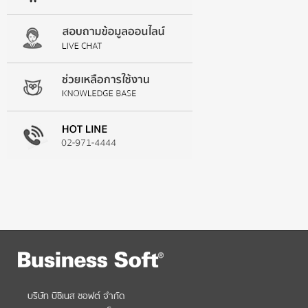
บริษัท บิซิเนส ซอฟต์ จำกัด