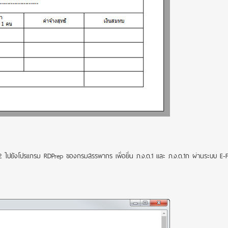
ยังโปรแกรม RDPrep ของกรมสรรพากร เพื่อยื่น ภ.ง.ด.1 และ ภ.ง.ด.1ก ผ่านระบบ E-Fil